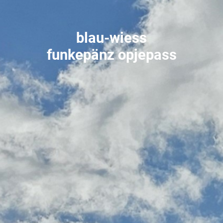
blau-wiess
funkepänz
opjepass