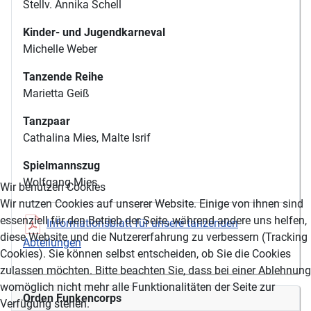
Stellv. Annika Schell
Kinder- und Jugendkarneval
Michelle Weber
Tanzende Reihe
Marietta Geiß
Tanzpaar
Cathalina Mies, Malte Isrif
Spielmannszug
Wolfgang Mies
Wir benutzen Cookies
Wir nutzen Cookies auf unserer Website. Einige von ihnen sind
essenziell für den Betrieb der Seite, während andere uns helfen,
Informationsblatt für unsere tanzenden
diese Website und die Nutzererfahrung zu verbessern (Tracking
Abteilungen
Cookies). Sie können selbst entscheiden, ob Sie die Cookies
zulassen möchten. Bitte beachten Sie, dass bei einer Ablehnung
womöglich nicht mehr alle Funktionalitäten der Seite zur
Orden Funkencorps
Verfügung stehen.