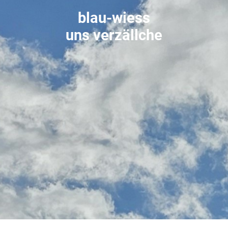
blau-wiess
uns verzällche